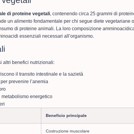
 vegetali
le di proteine vegetali
, contenendo circa 25 grammi di protein
nde un alimento fondamentale per chi segue diete vegetariane 
onsumo di proteine animali. La loro composizione amminoacidica
amminoacidi essenziali necessari all’organismo.
li
 altri benefici nutrizionali:
scono il transito intestinale e la sazietà
e per prevenire l’anemia
oro
il metabolismo energetico
eri
Beneficio principale
Costruzione muscolare