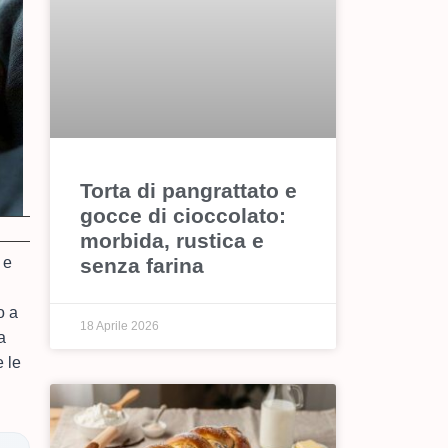
Torta di pangrattato e
gocce di cioccolato:
morbida, rustica e
senza farina
 e
o a
18 Aprile 2026
a
e le