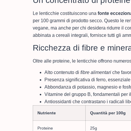
Un concentrato di proteine
Le lenticchie costituiscono una
fonte ecceziona
per 100 grammi di prodotto secco. Questo le re
vegane, ma anche per chi desidera ridurre il c
abbinata a cereali integrali, fornisce tutti gli 
Ricchezza di fibre e minera
Oltre alle proteine, le lenticchie offrono numerosi
Alto contenuto di
fibre alimentari
che favori
Presenza significativa di ferro, essenzial
Abbondanza di potassio, magnesio e fosf
Vitamine del gruppo B, fondamentali per 
Antiossidanti che contrastano i radicali lib
Nutriente
Quantità per 100g
Proteine
25g