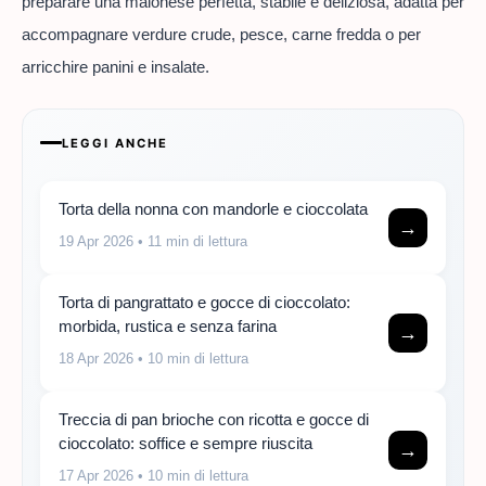
preparare una maionese perfetta, stabile e deliziosa, adatta per
accompagnare verdure crude, pesce, carne fredda o per
arricchire panini e insalate.
LEGGI ANCHE
Torta della nonna con mandorle e cioccolata
→
19 Apr 2026
• 11 min di lettura
Torta di pangrattato e gocce di cioccolato:
morbida, rustica e senza farina
→
18 Apr 2026
• 10 min di lettura
Treccia di pan brioche con ricotta e gocce di
cioccolato: soffice e sempre riuscita
→
17 Apr 2026
• 10 min di lettura