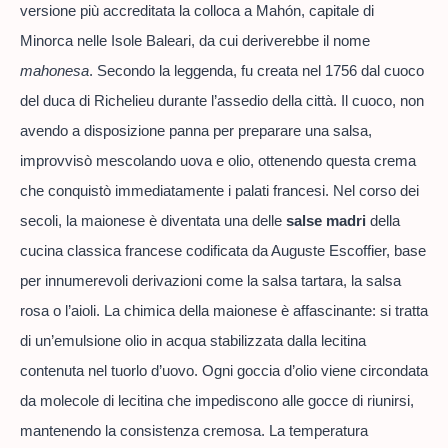
versione più accreditata la colloca a Mahón, capitale di
Minorca nelle Isole Baleari, da cui deriverebbe il nome
mahonesa
. Secondo la leggenda, fu creata nel 1756 dal cuoco
del duca di Richelieu durante l’assedio della città. Il cuoco, non
avendo a disposizione panna per preparare una salsa,
improvvisò mescolando uova e olio, ottenendo questa crema
che conquistò immediatamente i palati francesi. Nel corso dei
secoli, la maionese è diventata una delle
salse madri
della
cucina classica francese codificata da Auguste Escoffier, base
per innumerevoli derivazioni come la salsa tartara, la salsa
rosa o l’aioli. La chimica della maionese è affascinante: si tratta
di un’emulsione olio in acqua stabilizzata dalla lecitina
contenuta nel tuorlo d’uovo. Ogni goccia d’olio viene circondata
da molecole di lecitina che impediscono alle gocce di riunirsi,
mantenendo la consistenza cremosa. La temperatura