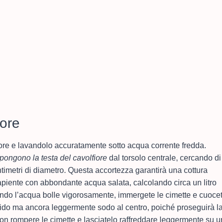
iore
fiore e lavandolo accuratamente sotto acqua corrente fredda.
pongono la testa del cavolfiore
dal torsolo centrale, cercando di
timetri di diametro. Questa accortezza garantirà una cottura
piente con abbondante acqua salata, calcolando circa un litro
ndo l’acqua bolle vigorosamente, immergete le cimette e cuoce
orbido ma ancora leggermente sodo al centro, poiché proseguirà l
non rompere le cimette e lasciatelo raffreddare leggermente su u