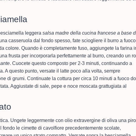
iamella
 besciamella leggera
salsa madre della cucina francese a base d
una casseruola dal fondo spesso, fate sciogliere il burro a fuoco
a colore. Quando è completamente fuso, aggiungete la farina i
na frusta per incorporarla perfettamente al burro, creando un r
sante
. Cuocete questo composto per 2-3 minuti, continuando a
a. A questo punto, versate il latte poco alla volta, sempre
ne di grumi. Continuate la cottura per circa 10 minuti a fuoco do
tata. Aggiustate di sale, pepe e noce moscata grattugiata al
ato
atica. Ungete leggermente con olio extravergine di oliva una piro
l fondo le cimette di cavolfiore precedentemente scolate,
creare un unico strato compatto. Versate sopra la besciamella