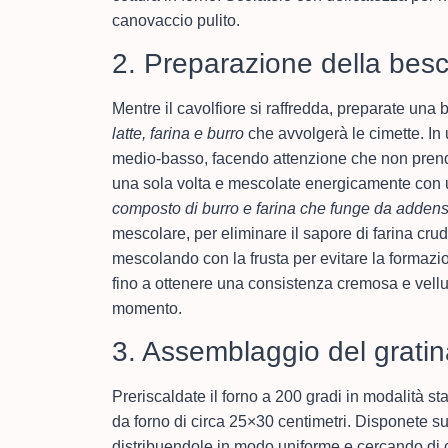
canovaccio pulito.
2. Preparazione della besc
Mentre il cavolfiore si raffredda, preparate una
latte, farina e burro
che avvolgerà le cimette. In 
medio-basso, facendo attenzione che non prend
una sola volta e mescolate energicamente con u
composto di burro e farina che funge da adden
mescolare, per eliminare il sapore di farina crud
mescolando con la frusta per evitare la formazio
fino a ottenere una consistenza cremosa e vellu
momento.
3. Assemblaggio del gratin
Preriscaldate il forno a 200 gradi in modalità st
da forno di circa 25×30 centimetri. Disponete su
distribuendole in modo uniforme e cercando di 