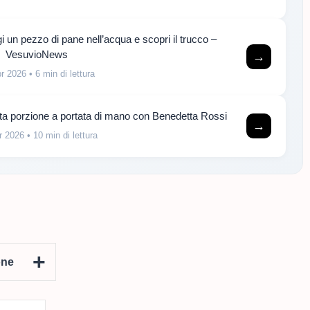
 un pezzo di pane nell’acqua e scopri il trucco –
VesuvioNews
→
pr 2026
• 6 min di lettura
iusta porzione a portata di mano con Benedetta Rossi
→
r 2026
• 10 min di lettura
+
one