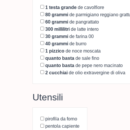
1
testa grande
de cavolfiore
80
grammi
de parmigiano reggiano gratt
60
grammi
de pangrattato
300
millilitri
de latte intero
30
grammi
de farina 00
40
grammi
de burro
1
pizzico
de noce moscata
quanto basta
de sale fino
quanto basta
de pepe nero macinato
2
cucchiai
de olio extravergine di oliva
Utensili
pirofila da forno
pentola capiente