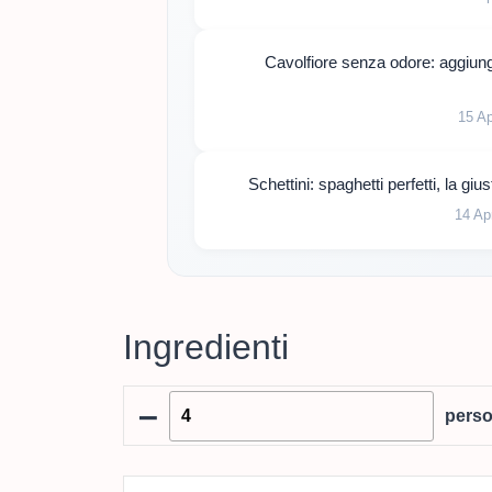
Cavolfiore senza odore: aggiungi
15 A
Schettini: spaghetti perfetti, la g
14 Ap
Ingredienti
–
pers