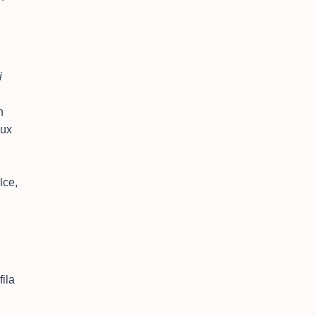
i
n
oux
lce,
fila