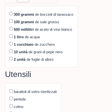
300
grammi
de boccioli di tarassaco
100
grammi
de sale grosso
500
millilitri
de aceto di vino bianco
1
litro
de acqua
1
cucchiaio
de zucchero
10
unità
de grani di pepe nero
2
unità
de foglie di alloro
Utensili
barattoli di vetro sterilizzati
pentola
colino