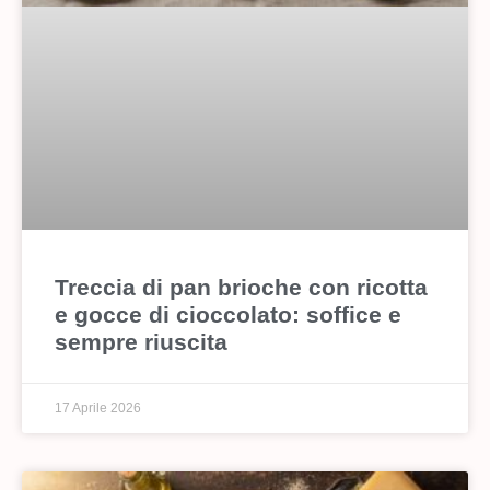
Treccia di pan brioche con ricotta
e gocce di cioccolato: soffice e
sempre riuscita
17 Aprile 2026