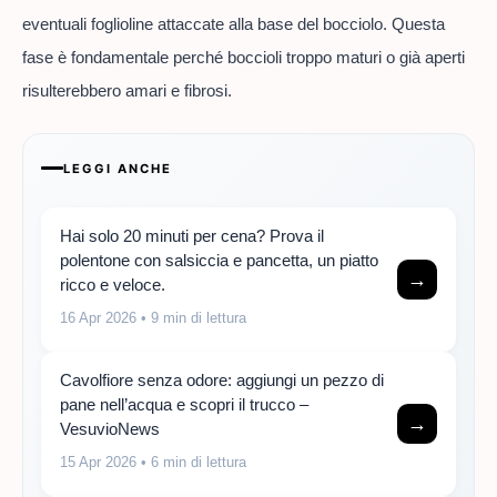
eventuali foglioline attaccate alla base del bocciolo. Questa
fase è fondamentale perché boccioli troppo maturi o già aperti
risulterebbero amari e fibrosi.
LEGGI ANCHE
Hai solo 20 minuti per cena? Prova il
polentone con salsiccia e pancetta, un piatto
→
ricco e veloce.
16 Apr 2026
• 9 min di lettura
Cavolfiore senza odore: aggiungi un pezzo di
pane nell’acqua e scopri il trucco –
→
VesuvioNews
15 Apr 2026
• 6 min di lettura