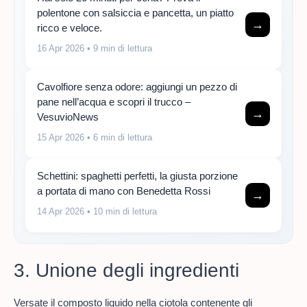
polentone con salsiccia e pancetta, un piatto
→
ricco e veloce.
16 Apr 2026
• 9 min di lettura
Cavolfiore senza odore: aggiungi un pezzo di
pane nell’acqua e scopri il trucco –
→
VesuvioNews
15 Apr 2026
• 6 min di lettura
Schettini: spaghetti perfetti, la giusta porzione
a portata di mano con Benedetta Rossi
→
14 Apr 2026
• 10 min di lettura
3. Unione degli ingredienti
Versate il composto liquido nella ciotola contenente gli