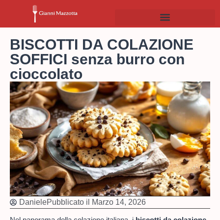
BISCOTTI DA COLAZIONE
SOFFICI senza burro con
cioccolato
Daniele
Pubblicato il
Marzo 14, 2026
Nel panorama della colazione italiana, i
biscotti da colazione