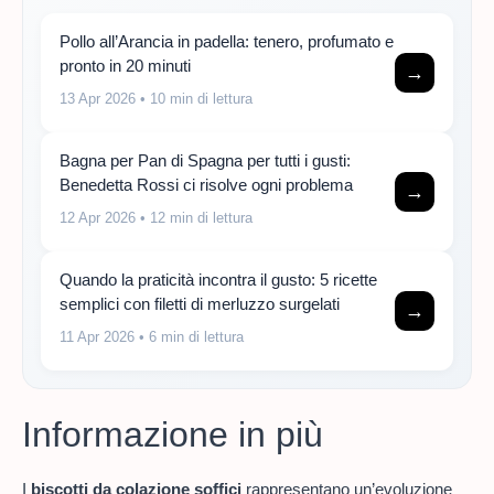
Pollo all’Arancia in padella: tenero, profumato e
pronto in 20 minuti
→
13 Apr 2026
• 10 min di lettura
Bagna per Pan di Spagna per tutti i gusti:
Benedetta Rossi ci risolve ogni problema
→
12 Apr 2026
• 12 min di lettura
Quando la praticità incontra il gusto: 5 ricette
semplici con filetti di merluzzo surgelati
→
11 Apr 2026
• 6 min di lettura
Informazione in più
I
biscotti da colazione soffici
rappresentano un’evoluzione